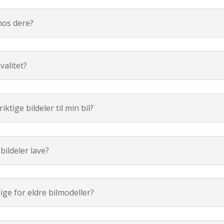
 hos dere?
valitet?
riktige bildeler til min bil?
ildeler lave?
lige for eldre bilmodeller?