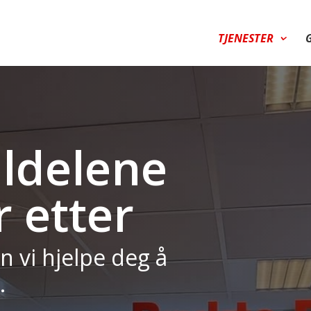
TJENESTER
ildelene
 etter
n vi hjelpe deg å
.