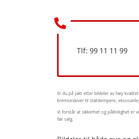

Tlf:
99 11 11 99
Er du på jakt etter bildeler av høy kvalit
bremseskiver til støtdempere, eksosanl
Vi forstår at sikkerhet og pålitelighet er
før salg.