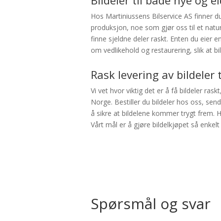
Bildeler til både nye og e
Hos Martiniussens Bilservice AS finner du b
produksjon, noe som gjør oss til et naturl
finne sjeldne deler raskt. Enten du eier en
om vedlikehold og restaurering, slik at bi
Rask levering av bildeler 
Vi vet hvor viktig det er å få bildeler raskt
Norge. Bestiller du bildeler hos oss, send
å sikre at bildelene kommer trygt frem. H
Vårt mål er å gjøre bildelkjøpet så enkelt
Spørsmål og svar