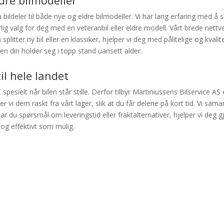
ldre bilmodeller
ildeler til både nye og eldre bilmodeller. Vi har lang erfaring med å ska
ig valg for deg med en veteranbil eller eldre modell. Vårt brede nettve
 splitter ny bil eller en klassiker, hjelper vi deg med pålitelige og kvali
len din holder seg i topp stand uansett alder.
til hele landet
, spesielt når bilen står stille. Derfor tilbyr Martiniussens Bilservice AS e
er vi dem raskt fra vårt lager, slik at du får delene på kort tid. Vi sa
ar du spørsmål om leveringstid eller fraktalternativer, hjelper vi deg
 og effektivt som mulig.