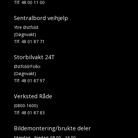
Tlf: 48 00 11 00
Sentralbord veihjelp
Ytre Østfold:
(Døgnvakt)
Tlf: 48 01 87 71
Storbilvakt 24T
Østfold/Follo:
(Døgnvakt)
Tlf: 48 01 87 97
Verksted Råde
(0800-1600)
Tlf: 48 01 87 83
Bildemontering/brukte deler
Mandag - Fredag: 08.00 - 16.00