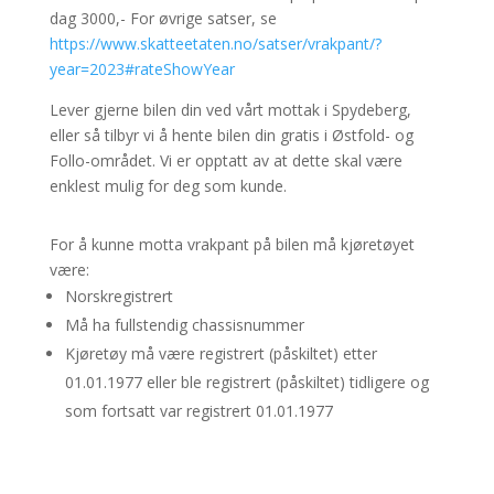
dag 3000,- For øvrige satser, se
https://www.skatteetaten.no/
satser/vrakpant/?
year=2023#
rateShowYear
Lever gjerne bilen din ved vårt mottak i Spydeberg,
eller så tilbyr vi å hente bilen din gratis i Østfold- og
Follo-området. Vi er opptatt av at dette skal være
enklest mulig for deg som kunde.
For å kunne motta vrakpant på bilen må kjøretøyet
være:
Norskregistrert
Må ha fullstendig chassisnummer
Kjøretøy må være registrert (påskiltet) etter
01.01.1977 eller ble registrert (påskiltet) tidligere og
som fortsatt var registrert 01.01.1977