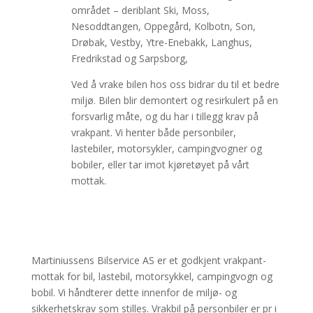
området – deriblant Ski, Moss,
Nesoddtangen, Oppegård, Kolbotn, Son,
Drøbak, Vestby, Ytre-Enebakk, Langhus,
Fredrikstad og Sarpsborg,
Ved å vrake bilen hos oss bidrar du til et bedre
miljø. Bilen blir demontert og resirkulert på en
forsvarlig måte, og du har i tillegg krav på
vrakpant. Vi henter både personbiler,
lastebiler, motorsykler, campingvogner og
bobiler, eller tar imot kjøretøyet på vårt
mottak.
Martiniussens Bilservice AS er et godkjent vrakpant-
mottak for bil, lastebil, motorsykkel, campingvogn og
bobil. Vi håndterer dette innenfor de miljø- og
sikkerhetskrav som stilles. Vrakbil på personbiler er pr i